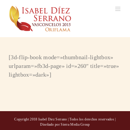
Skip
to
content
[3d-flip-book mode=»thumbnail-lightbox»
urlparam=»fb3d-page» id=»260″ title=»true»
lightbox=»dark»]
Copyright 2018 Isabel Diez Serrano | Todos los derechos reservados |
Diseñado por
Sierra Media Group